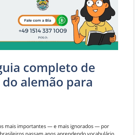
guia completo de
s do alemão para
s mais importantes — e mais ignorados — por
brasileiros passam anos aprendendo vocabulário