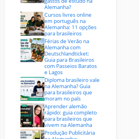
gastos de estudo na
Alemanha?
Cursos livres online
em português na
Alemanha: 11 opções
para brasileiros
Férias de Verão na
Alemanha com
Deutschlandticket:
Guia para Brasileiros
com Passeios Baratos
e Lagos
Diploma brasileiro vale
na Alemanha? Guia
para brasileiros que
moram no país
Aprender alemão
rápido: guia completo
para brasileiros que
vivem na Alemanha
Produção Publicitária
na Alemanha: