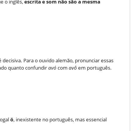
e o inglês,
escrita e som não são a mesma
la é decisiva. Para o ouvido alemão, pronunciar essas
rado quanto confundir
avó
com
avô
em português.
vogal
ö
, inexistente no português, mas essencial