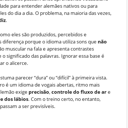
dade para entender alemães nativos ou para
 do dia a dia. O problema, na maioria das vezes,
diz
.
 como eles são produzidos, percebidos e
is diferença porque o idioma utiliza sons que
não
ão muscular na fala e apresenta contrastes
significado das palavras. Ignorar essa base é
r o alicerce.
tuma parecer “dura” ou “difícil” à primeira vista.
ro é um idioma de vogais abertas, ritmo mais
 alemão exige
precisão
,
controle do fluxo de ar
e
e dos lábios
. Com o treino certo, no entanto,
passam a ser previsíveis.