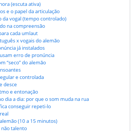
nora (escuta ativa)
os e o papel da articulação
o da vogal (tempo controlado)
udo na compreensão
 para cada umlaut
rtuguês x vogais do alemão
onúncia já instalados
usam erro de pronúncia
som “seco” do alemão
consoantes
egular e controlada
e desce
ritmo e entonação
o dia a dia: por que o som muda na rua
ica conseguir repeti-lo
real
 alemão (10 a 15 minutos)
 não talento