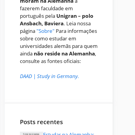
moram na Alemanha
a
fazerem faculdade em
português pela
Unigran – polo
Ansbach, Baviera
. Leia nossa
página
"Sobre"
Para informações
sobre como estudar em
universidades alemãs para quem
ainda
não reside na Alemanha
,
consulte as fontes oficiais:
DAAD
|
Study in Germany
.
Posts recentes
Estudar na Alemanha: