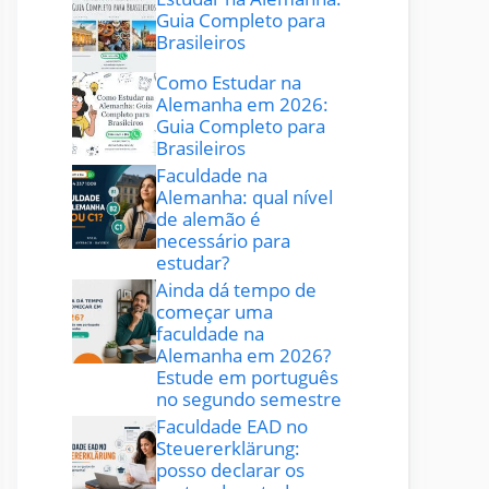
Guia Completo para
Brasileiros
Como Estudar na
Alemanha em 2026:
Guia Completo para
Brasileiros
Faculdade na
Alemanha: qual nível
de alemão é
necessário para
estudar?
Ainda dá tempo de
começar uma
faculdade na
Alemanha em 2026?
Estude em português
no segundo semestre
Faculdade EAD no
Steuererklärung:
posso declarar os