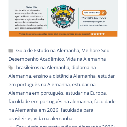
Categorias
Guia de Estudo na Alemanha
,
Melhore Seu
Desempenho Acadêmico
,
Vida na Alemanha
Tags
brasileiros na Alemanha
,
diploma na
Alemanha
,
ensino a distância Alemanha
,
estudar
em português na Alemanha
,
estudar na
Alemanha em português
,
estudar na Europa
,
faculdade em português na alemanha
,
faculdade
na Alemanha em 2026
,
faculdade para
brasileiros
,
vida na alemanha
Faculdade em português na Alemanha 2026: