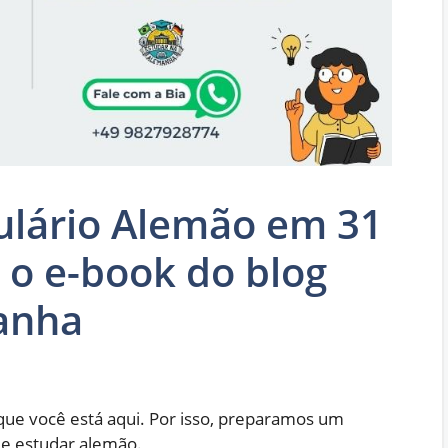
ulário Alemão em 31
s o e-book do blog
anha
que você está aqui. Por isso, preparamos um
de estudar alemão.