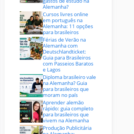
gastos de estudo na
Alemanha?
Cursos livres online
em português na
Alemanha: 11 opções
para brasileiros
Férias de Verão na
Alemanha com
Deutschlandticket:
Guia para Brasileiros
com Passeios Baratos
e Lagos
Diploma brasileiro vale
na Alemanha? Guia
para brasileiros que
moram no país
Aprender alemão
rápido: guia completo
para brasileiros que
vivem na Alemanha
Produção Publicitária
na Alemanha: