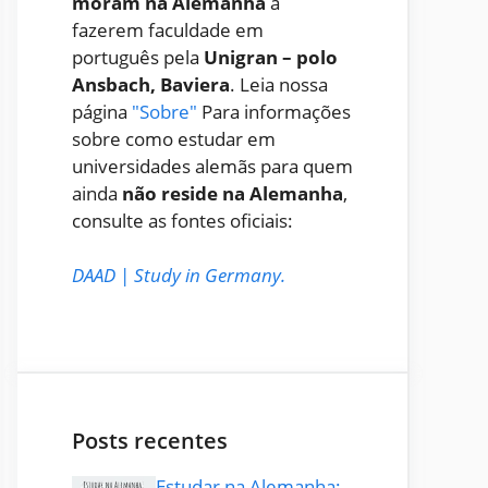
moram na Alemanha
a
fazerem faculdade em
português pela
Unigran – polo
Ansbach, Baviera
. Leia nossa
página
"Sobre"
Para informações
sobre como estudar em
universidades alemãs para quem
ainda
não reside na Alemanha
,
consulte as fontes oficiais:
DAAD
|
Study in Germany
.
Posts recentes
Estudar na Alemanha: