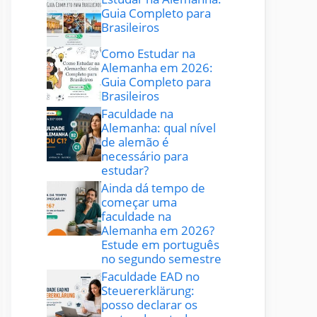
Guia Completo para
Brasileiros
Como Estudar na
Alemanha em 2026:
Guia Completo para
Brasileiros
Faculdade na
Alemanha: qual nível
de alemão é
necessário para
estudar?
Ainda dá tempo de
começar uma
faculdade na
Alemanha em 2026?
Estude em português
no segundo semestre
Faculdade EAD no
Steuererklärung:
posso declarar os