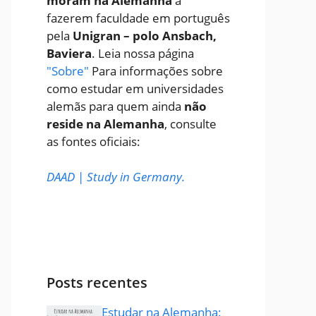
moram na Alemanha
a
fazerem faculdade em português
pela
Unigran – polo Ansbach,
Baviera
. Leia nossa página
"Sobre"
Para informações sobre
como estudar em universidades
alemãs para quem ainda
não
reside na Alemanha
, consulte
as fontes oficiais:
DAAD
|
Study in Germany
.
Posts recentes
Estudar na Alemanha: