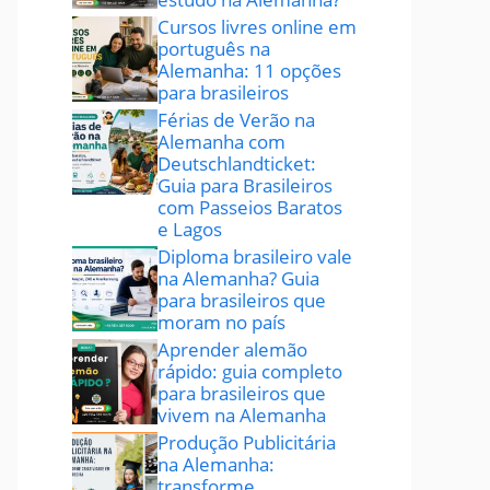
Cursos livres online em
português na
Alemanha: 11 opções
para brasileiros
Férias de Verão na
Alemanha com
Deutschlandticket:
Guia para Brasileiros
com Passeios Baratos
e Lagos
Diploma brasileiro vale
na Alemanha? Guia
para brasileiros que
moram no país
Aprender alemão
rápido: guia completo
para brasileiros que
vivem na Alemanha
Produção Publicitária
na Alemanha:
transforme